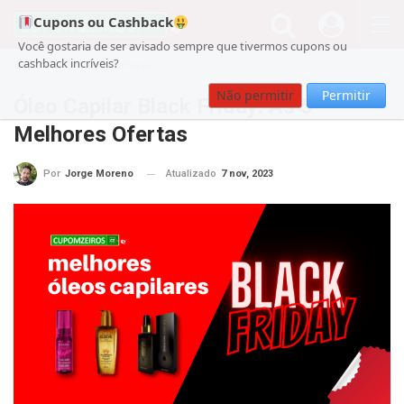
Cupons ou Cashback
Você gostaria de ser avisado sempre que tivermos cupons ou
cashback incríveis?
Cupom
Guia de Compras
Não permitir
Permitir
Óleo Capilar Black Friday: As 5
Melhores Ofertas
Atualizado
7 nov, 2023
Por
Jorge Moreno