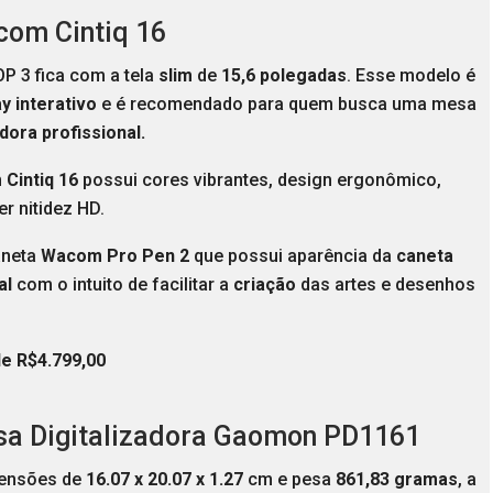
com Cintiq 16
P 3 fica com a tela
slim
de
15,6 polegadas
. Esse modelo é
ay interativo
e é recomendado para quem busca uma mesa
adora profissional.
Cintiq 16
possui cores vibrantes, design ergonômico,
er nitidez HD.
neta
Wacom Pro Pen 2
que possui aparência da
caneta
al
com o intuito de facilitar a
criação
das artes e desenhos
de R$4.799,00
sa Digitalizadora Gaomon PD1161
ensões de
16.07 x 20.07 x 1.27
cm e pesa
861,83 gramas
, a