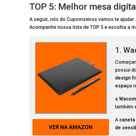
TOP 5: Melhor mesa digita
A seguir, nós do Cupomzeiros vamos te ajudar a
Acompanhe nossa lista de TOP 5 e escolha a m
1. Wa
Começam
possui d
design
f
espaço
n
a
Wacom
também
A
canet
VER NA AMAZON
de sensib