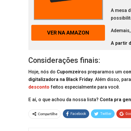
A mesa d
possibili
Ademais, 
VER NA AMAZON
A partir 
Considerações finais:
Hoje, nós do
Cupomzeiros
preparamos um
con
digitalizadora na Black Friday
. Além disso, par
desconto
feitos especialmente para você.
E aí, o que achou da nossa lista?
Conta pra gen
Compartilhe
Facebook
Twitter
Go