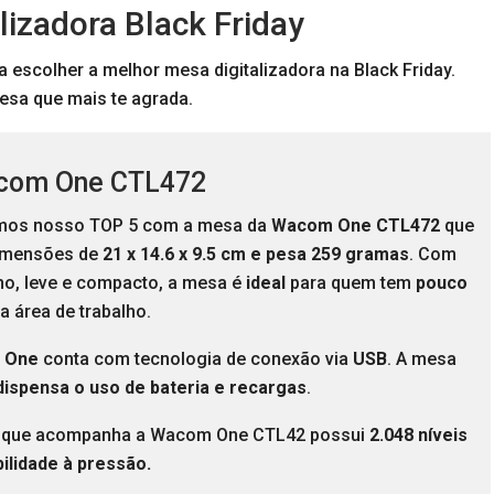
lizadora Black Friday
 escolher a melhor mesa digitalizadora na Black Friday.
esa que mais te agrada.
com One CTL472
os nosso TOP 5 com a mesa da
Wacom One CTL472
que
imensões de
‎21 x 14.6 x 9.5 cm e pesa 259 gramas
. Com
ino, leve e compacto, a mesa é
ideal
para quem tem
pouco
a área de trabalho.
 One
conta com tecnologia de conexão via
USB
. A mesa
dispensa o uso de bateria e recargas
.
a
que acompanha a Wacom One CTL42 possui
2.048 níveis
ilidade à pressão.