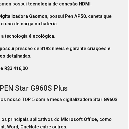
omon possui
tecnologia de conexão HDMI
.
igitalizadora Gaomon
, possui Pen
AP50
, caneta que
 o uso de carga ou bateri
a.
 a tecnologia é
ecológica
.
 possui pressão de
8192 níveis
e garante
criações e
es detalhadas
.
de R$3.416,00
-PEN Star G960S Plus
mos nosso TOP 5 com a mesa digitalizadora
Star G960S
za os principais aplicativos do
Microsoft Office
, como
nt, Word, OneNote entre outros.