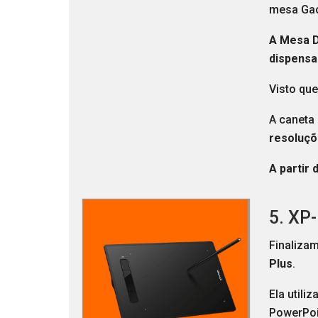
mesa Ga
A Mesa D
dispensa
Visto que
A caneta
resoluçõ
A partir 
5. XP
Finaliza
Plus
.
Ela utili
PowerPoi