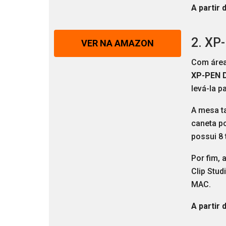
A partir 
2. XP
VER NA AMAZON
Com área
XP-PEN 
levá-la p
A mesa t
caneta po
possui 8 
Por fim, 
Clip Stu
MAC.
A partir 