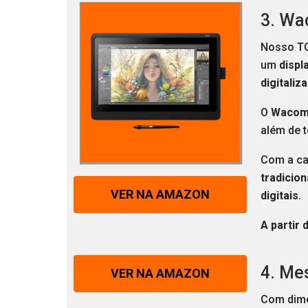
3. Wa
Nosso TO
um
displ
digitaliz
O
Wacom 
além de t
Com a ca
tradicion
VER NA AMAZON
digitais
.
A partir 
4. Me
VER NA AMAZON
Com dim