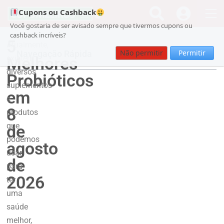
Cupons ou Cashback
Você gostaria de ser avisado sempre que tivermos cupons ou
cashback incríveis?
5
Atualmente,
Não permitir
Permitir
Navegação Rápida
Melhores
existem
diversos
Probióticos
suplementos
em
e
8
produtos
que
de
podemos
agosto
usar
de
para
2026
ter
uma
saúde
melhor,