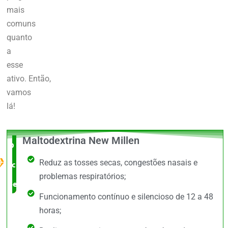
mais
comuns
quanto
a
esse
ativo.
Então,
vamos
lá!
Maltodextrina New Millen
O Melhor
Reduz as tosses secas, congestões nasais e
custo x
problemas respiratórios;
benefício
Funcionamento contínuo e silencioso de 12 a 48
horas;