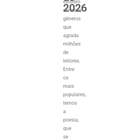
existem
2026
diversas
gêneros
que
agrada
milhões
de
leitores.
Entre
os
mais
populares,
temos
a
poesia,
que
se