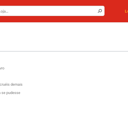
L
vro
 cruéis demais
a se pudesse