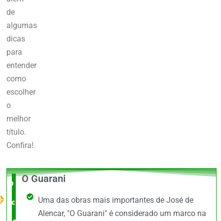
de
algumas
dicas
para
entender
como
escolher
o
melhor
título.
Confira!
O Guarani
O Melhor
Uma das obras mais importantes de José de
custo x
Alencar, "O Guarani" é considerado um marco na
benefício