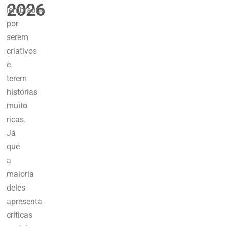
2026
lembrados
por
serem
criativos
e
terem
histórias
muito
ricas.
Já
que
a
maioria
deles
apresenta
críticas