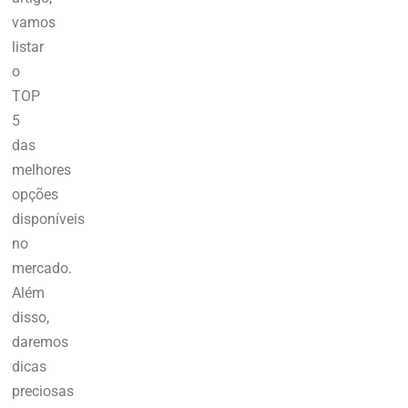
vamos
listar
o
TOP
5
das
melhores
opções
disponíveis
no
mercado.
Além
disso,
daremos
dicas
preciosas