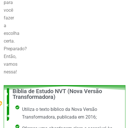
para
você
fazer
a
escolha
certa.
Preparado?
Então,
vamos
nessa!
Bíblia de Estudo NVT (Nova Versão
O Melhor
Transformadora)
custo x
Utiliza o texto bíblico da Nova Versão
benefício
Transformadora, publicada em 2016;