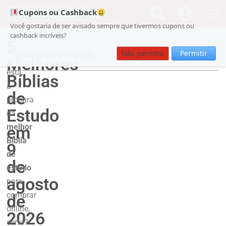
Cupons ou Cashback
Você gostaria de ser avisado sempre que tivermos cupons ou
cashback incríveis?
5
Então
Não permitir
Permitir
Navegação Rápida
Melhores
você
está
Bíblias
à
de
procura
Estudo
da
melhor
em
Bíblia
9
de
de
estudo
agosto
para
comprar
de
online,
2026
certo?