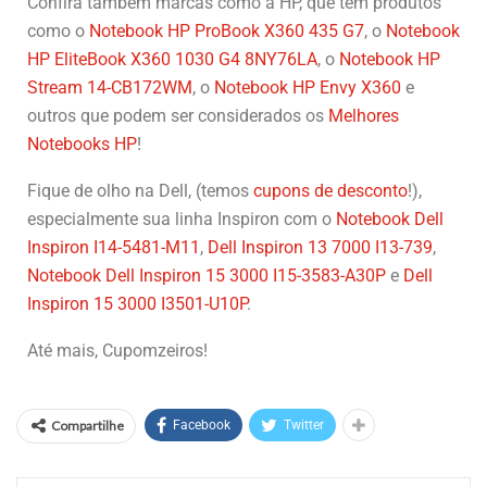
Confira também marcas como a HP, que tem produtos
como o
Notebook HP ProBook X360 435 G7
, o
Notebook
HP EliteBook X360 1030 G4 8NY76LA
, o
Notebook HP
Stream 14-CB172WM
, o
Notebook HP Envy X360
e
outros que podem ser considerados os
Melhores
Notebooks HP
!
Fique de olho na Dell, (temos
cupons de desconto
!),
especialmente sua linha Inspiron com o
Notebook Dell
Inspiron I14-5481-M11
,
Dell Inspiron 13 7000 I13-739
,
Notebook Dell Inspiron 15 3000 I15-3583-A30P
e
Dell
Inspiron 15 3000 I3501-U10P
.
Até mais, Cupomzeiros!
Compartilhe
Facebook
Twitter