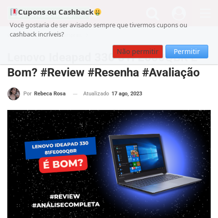
Cupons ou Cashback
Você gostaria de ser avisado sempre que tivermos cupons ou
cashback incríveis?
Cupom
Guia de Compras
Não permitir
Permitir
Lenovo Ideapad 330 81FE000QBR É
Bom? #Review #Resenha #Avaliação
Atualizado
17 ago, 2023
Por
Rebeca Rosa