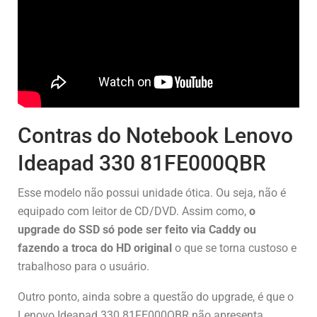
Contras do Notebook Lenovo
Ideapad 330 81FE000QBR
Esse modelo não possui unidade ótica. Ou seja, não é
equipado com leitor de CD/DVD. Assim como,
o
upgrade do SSD só pode ser feito via Caddy ou
fazendo a troca do HD original
o que se torna custoso e
trabalhoso para o usuário.
Outro ponto, ainda sobre a questão do upgrade, é que o
Lenovo Ideapad 330 81FE000QBR não apresenta