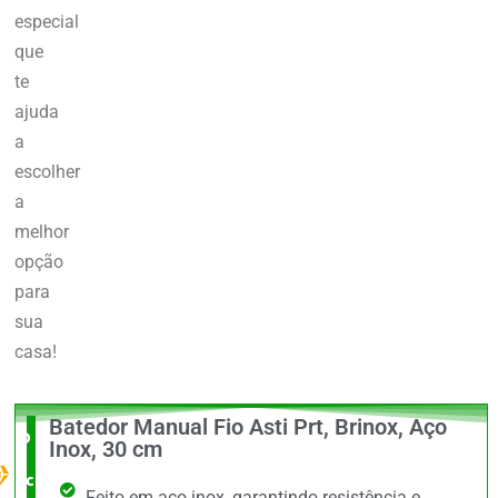
especial
que
te
ajuda
a
escolher
a
melhor
opção
para
sua
casa!
Batedor Manual Fio Asti Prt, Brinox, Aço
O Melhor
Inox, 30 cm
custo x
Feito em aço inox, garantindo resistência e