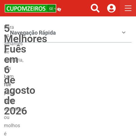
5
Para
Navegação Rápida
Melhores
os
amantes
Fuês
de
em
culinária,
6
um
bom
de
fuê
agosto
para
de
bater
2026
chantilly
ou
molhos
é