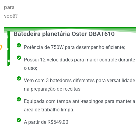
para
você?
Batedeira planetária Oster OBAT610
O Melhor
Potência de 750W para desempenho eficiente;
custo x
Possui 12 velocidades para maior controle durante
benefício
o uso;
Vem com 3 batedores diferentes para versatilidade
na preparação de receitas;
Equipada com tampa anti-respingos para manter a
área de trabalho limpa.
A partir de R$549,00