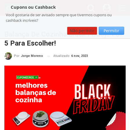
Cupons ou Cashback
Você gostaria de ser avisado sempre que tivermos cupons ou
cashback incríveis?
Cupom
Guia de Compras
Não permitir
Permitir
Balança De Cozinha Black Friday: TOP
5 Para Escolher!
Atualizado
6 nov, 2023
Por
Jorge Moreno