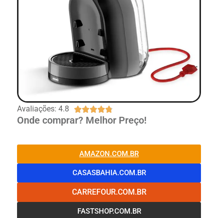
Avaliações: 4.8





Onde comprar? Melhor Preço!
AMAZON.COM.BR
CASASBAHIA.COM.BR
CARREFOUR.COM.BR
FASTSHOP.COM.BR