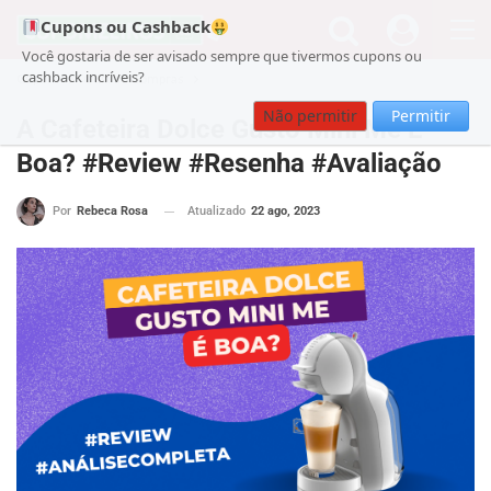
Cupons ou Cashback
Você gostaria de ser avisado sempre que tivermos cupons ou
cashback incríveis?
Cupom
Guia de Compras
Não permitir
Permitir
A Cafeteira Dolce Gusto Mini Me É
Boa? #Review #Resenha #Avaliação
Atualizado
22 ago, 2023
Por
Rebeca Rosa