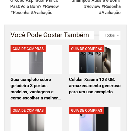
O Robô Aspirador Philco
Shampoo Aussie é Bom?
Pas09c é Bom? #Review
#Review #Resenha
#Resenha #Avaliação
#Avaliação
Você Pode Gostar Também
Todos
GUIA DE COMPRAS
GUIA DE COMPRAS
Guia completo sobre
Celular Xiaomi 128 GB:
geladeira 3 portas:
armazenamento generoso
modelos, vantagens e
para um uso completo
como escolher a melhor…
GUIA DE COMPRAS
GUIA DE COMPRAS