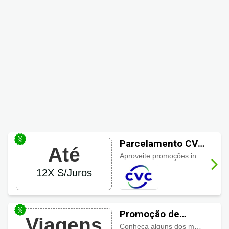
Parcelamento CVC
Até
em 12x sem juros
Aproveite promoções incríveis no site e parcele em até 12 vezes sem juros se preferir. Não perca!
12X S/Juros
Promoção de
Viagens
viagens CVC de
Conheça alguns dos melhores destinos do Brasil pagando pouco! Conheça lugares repletos de atrações como Florianópolis, Foz do Iguaçu, Gramado, Rio de Janeiro, Porto Seguro e Salvador. Confira nossas ofertas para viajar gastando menos de R$ 1.000,00.