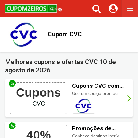
Cupons ou Cashback
Você gostaria de ser avisado sempre que tivermos cupons ou
cashback incríveis?
Não permitir
Permitir
Cupom CVC
Melhores cupons e ofertas CVC
10 de
agosto de 2026
Cupons CVC com
Cupons
até 25% de
Use um código promocional CVC da página oficial de cupons do site e economize hoje mesmo!
desconto
CVC
Promoções de
40%
Pacotes CVC com
Conheça destinos incríveis e aproveite as promoções de pacotes com valores imperdíveis.