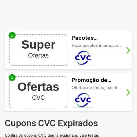
Pacotes
Super
Internacionais
Faça pacotes internacionais por preços imperdíveis e ótimos descontos.
CVC
Ofertas
Promoção de
Ofertas
Viagens 2025
Ofertas de férias, pacotes, passagens aéreas, feriados e mais.
CVC
Cupons CVC Expirados
Confira os cupons CVC que já expiraram, vale testar.