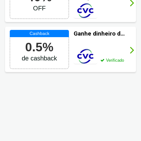
até 40% OFF
OFF
Ganhe dinheiro de
volta em suas
0.5%
compras CVC
de cashback
Verificado