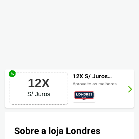
12X S/ Juros
12X
LONDRES OUTLET
Aproveite as melhores promoções Londres Outlet e ainda conte com a facilidade de parcelar suas compras em até
S/ Juros
Sobre a loja Londres