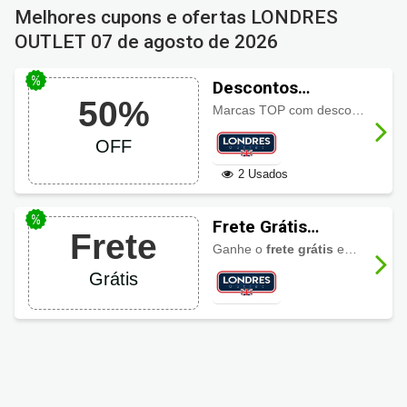
Melhores cupons e ofertas LONDRES
OUTLET
07 de agosto de 2026
Descontos
50%
LONDRES OUTLET
Marcas TOP com descontos imperdíveis em toda loja,
até 50% OFF
OFF
2 Usados
Frete Grátis
Frete
LONDRES OUTLET
Ganhe o
frete grátis
em compras acima de R$ 600,00.
Grátis