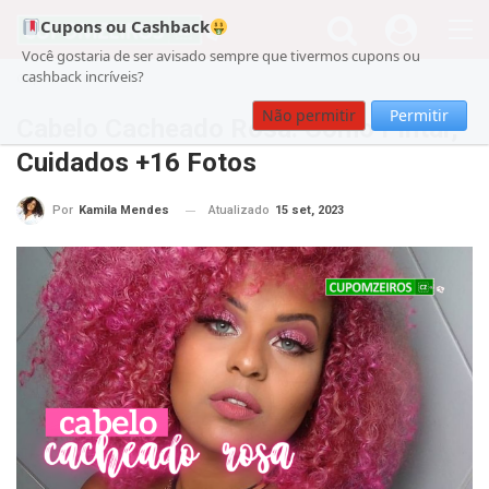
Cupons ou Cashback
Você gostaria de ser avisado sempre que tivermos cupons ou
cashback incríveis?
Cupom
Beleza
Não permitir
Permitir
Cabelo Cacheado Rosa: Como Pintar,
Cuidados +16 Fotos
Atualizado
15 set, 2023
Por
Kamila Mendes