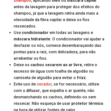
shampoo
, aplicando
óleo
ou
máscara capilar
antes da lavagem para proteger dos efeitos do
shampoo, já que a lavagem retira ainda mais a
oleosidade da fibra capilar e deixa os fios
ressecados.
Use
condicionador
em todas as lavagens e
máscara hidratante
. O condicionador vai ajudar a
desfazer os nós, comece desembaraçando das
pontas para a raiz, com delicadeza, para não
arrebentar os fios.
Deixe os
cachos secarem ao ar livre
, retire o
excesso de água com toalha de algodão ou
camiseta de algodão para evitar o
frizz
.
Evite uso de
secador
, se for necessário, utilize
com o
difusor
, que espalha o ar quente, não
desmanchando os cachos, definindo-os sem
ressecar. Não esqueça de usar
protetor térmico
na hora de utilizar fontes de calor.