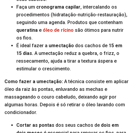
Faça um
cronograma capilar
, intercalando os
procedimentos (hidratação-nutrição-restauração),
seguindo uma agenda. Produtos que contenham
queratina
e
óleo de rícino
são ótimos para nutrir
os fios.
É ideal fazer a
umectação
dos cachos de
15 em
15 dias.
A umectação reduz a quebra, o frizz, o
ressecamento, ajuda a tirar a textura áspera e
estimular o crescimento.
Como fazer a umectação:
A técnica consiste em aplicar
óleo da raiz às pontas, enluvando as mechas e
massageando o couro cabeludo, deixando agir por
algumas horas. Depois é só retirar o óleo lavando com
condicionador.
Cortar as pontas
dos seus cachos de
dois em
dois meses
é essencial para renovar os fios, para