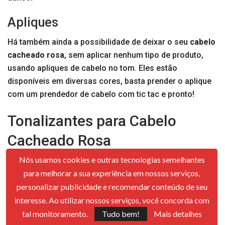
Apliques
Há também ainda a possibilidade de deixar o seu
cabelo
cacheado rosa
, sem aplicar nenhum tipo de produto,
usando apliques de cabelo no tom. Eles estão
disponíveis em diversas cores, basta prender o aplique
com um prendedor de cabelo com tic tac e pronto!
Tonalizantes para Cabelo
Cacheado Rosa
Nós usamos cookies e outras tecnologias semelhantes
Os
tonalizantes
são os mais encontrados em
cores
para melhorar a sua experiência em nossos serviços,
fantasia
, e não contém
amônia
, prejudicando menos os
personalizar publicidade e recomendar conteúdo de seu
fios, mas também saem com mais facilidade em
interesse. Ao utilizar nossos serviços, você concorda com
algumas lavagens.
tal monitoramento.
Tudo bem!
Mais detalhes
Se você utilizar tonalizante para seu cabelo cacheado