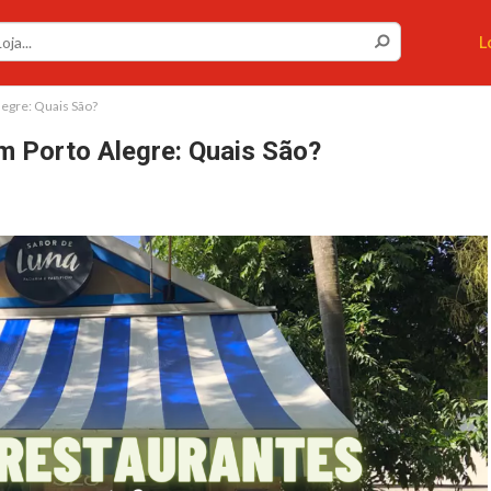
L
egre: Quais São?
m Porto Alegre: Quais São?