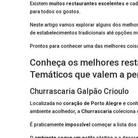
Existem
muitos restaurantes excelentes
e cad
para todos os gostos.
Neste artigo vamos explorar alguns dos melhor
de estabelecimentos tradicionais até opções 
Prontos para conhecer uma das melhores coisa
Conheça os melhores rest
Temáticos que valem a pe
Churrascaria Galpão Crioulo
Localizada no
coração de Porto Alegre
e conh
ambiente acolhedor, a
Churrascaria
coleciona c
É praticamente
impossível
começar a lista dos
O
ambiente segue um estilo rústico
e a decora