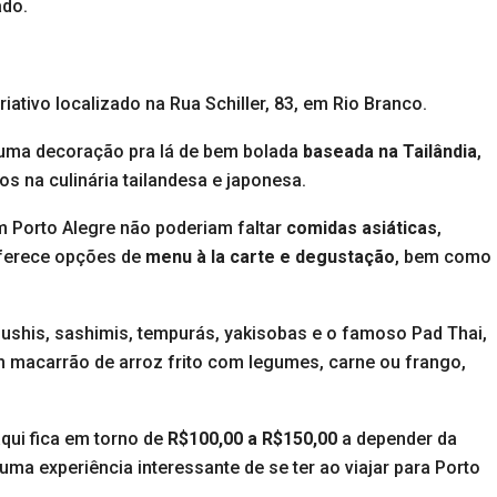
ado.
riativo localizado na Rua Schiller, 83, em Rio Branco.
uma decoração pra lá de bem bolada
baseada na Tailândia
,
s na culinária tailandesa e japonesa.
 Porto Alegre não poderiam faltar
comidas asiáticas
,
oferece opções de
menu à la carte e degustação
, bem como
shis, sashimis, tempurás, yakisobas e o famoso Pad Thai,
com macarrão de arroz frito com legumes, carne ou frango,
qui fica em torno de
R$100,00 a R$150,00
a depender da
uma experiência interessante de se ter ao viajar para Porto