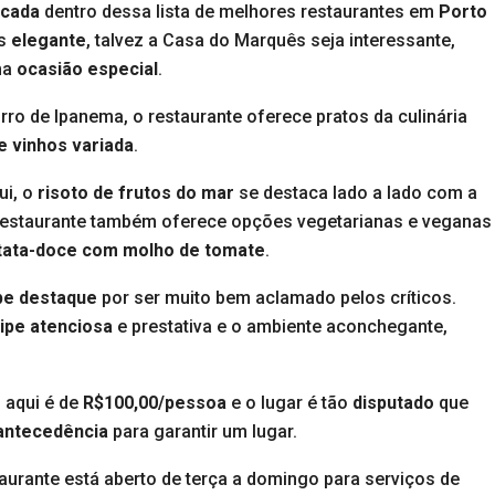
icada
dentro dessa lista de melhores restaurantes em
Porto
s
elegante
, talvez a Casa do Marquês seja interessante,
ma
ocasião especial
.
rro de Ipanema, o restaurante oferece pratos da culinária
e vinhos variada
.
ui, o
risoto de frutos do mar
se destaca lado a lado com a
 restaurante também oferece opções vegetarianas e veganas
tata-doce com molho de tomate
.
be destaque
por ser muito bem aclamado pelos críticos.
ipe atenciosa
e prestativa e o ambiente aconchegante,
 aqui é de
R$100,00/pessoa
e o lugar é tão
disputado
que
antecedência
para garantir um lugar.
aurante está aberto de terça a domingo para serviços de