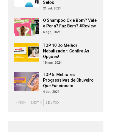
Selos
21 set, 2023
O Shampoo Ox é Bom? Vale
a Pena? Faz Bem? #Review
5 ago, 2023
TOP 10 Do Melhor
Nebulizador: Confira As
Opções!
18 mar, 2024
TOP 5: Melhores
Progressivas de Chuveiro
Que Funcionam!…
4 abr, 2024
PREV
NEXT
1 De 700