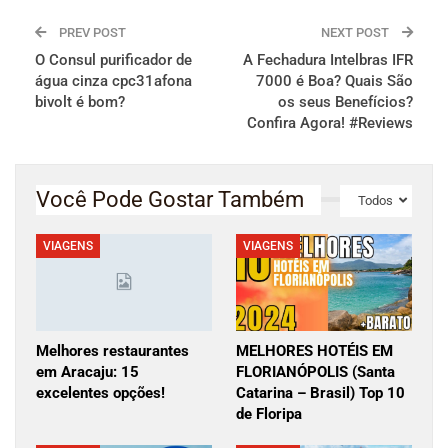
PREV POST
NEXT POST
O Consul purificador de
A Fechadura Intelbras IFR
água cinza cpc31afona
7000 é Boa? Quais São
bivolt é bom?
os seus Benefícios?
Confira Agora! #Reviews
Você Pode Gostar Também
Todos
VIAGENS
VIAGENS
Melhores restaurantes
MELHORES HOTÉIS EM
em Aracaju: 15
FLORIANÓPOLIS (Santa
excelentes opções!
Catarina – Brasil) Top 10
de Floripa