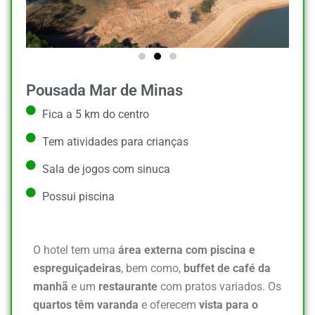
Pousada Mar de Minas
Fica a 5 km do centro
Tem atividades para crianças
Sala de jogos com sinuca
Possui piscina
O hotel tem uma
área externa com piscina e
espreguiçadeiras
, bem como,
buffet de café da
manhã
e um
restaurante
com pratos variados. Os
quartos têm varanda
e oferecem
vista para o