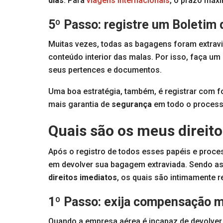
dias
. Para
viagens internacionais
, o prazo máx
5º Passo: registre um Boletim 
Muitas vezes, todas as bagagens foram extrav
conteúdo interior das malas. Por isso, faça um
seus pertences e documentos.
Uma boa estratégia, também, é registrar com fo
mais garantia de
segurança
em todo o process
Quais são os meus direi
Após o registro de todos esses papéis e pro
em devolver sua bagagem extraviada. Sendo ass
direitos imediatos
, os quais são intimamente 
1º Passo: exija compensação m
Quando a empresa aérea é incapaz de devolver