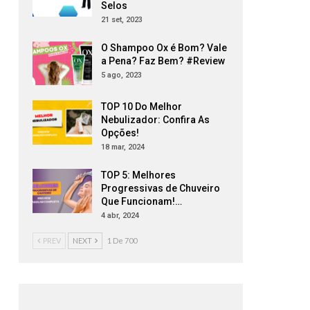
Selos
21 set, 2023
O Shampoo Ox é Bom? Vale
a Pena? Faz Bem? #Review
5 ago, 2023
TOP 10 Do Melhor
Nebulizador: Confira As
Opções!
18 mar, 2024
TOP 5: Melhores
Progressivas de Chuveiro
Que Funcionam!…
4 abr, 2024
PREV
NEXT
1 De 700