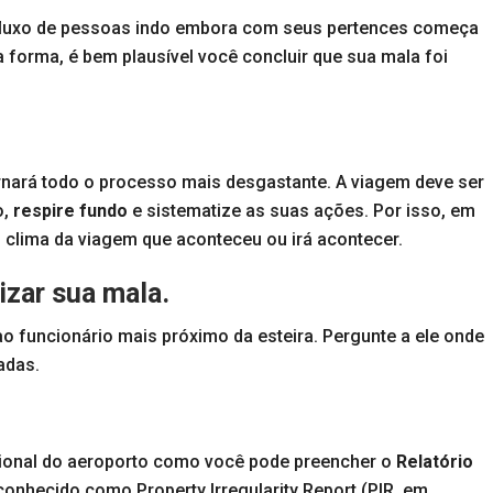
 fluxo de pessoas indo embora com seus pertences começa
a forma, é bem plausível você concluir que sua mala foi
nará todo o processo mais desgastante. A viagem deve ser
o,
respire fundo
e sistematize as suas ações. Por isso, em
o clima da viagem que aconteceu ou irá acontecer.
izar sua mala.
o funcionário mais próximo da esteira. Pergunte a ele onde
adas.
ssional do aeroporto como você pode preencher o
Relatório
onhecido como Property Irregularity Report (PIR, em