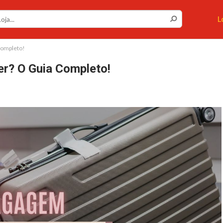
L
completo!
r? O Guia Completo!