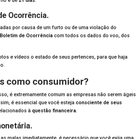
imo é de
21 dias
.
de Ocorrência.
iadas por causa de um furto ou de uma violação do
Boletim de Ocorrência
com todos os dados do voo, dos
tos e vídeos o estado de seus pertences, para que haja
o.
tos como consumidor?
cesso, é extremamente comum as empresas não serem ágeis
im, é essencial que você esteja
consciente de seus
relacionados à
questão financeira
.
onetária.
 as malas imediatamente, é necessário que você exija uma