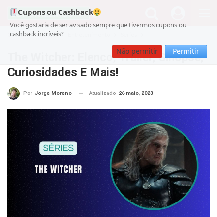
Cupons ou Cashback
Você gostaria de ser avisado sempre que tivermos cupons ou
cashback incríveis?
Cupom
noticias
Entretenimento
Séries
Não permitir
Permitir
The Witcher: Elenco, Trailer, Sinopse,
Curiosidades E Mais!
Atualizado
26 maio, 2023
Por
Jorge Moreno