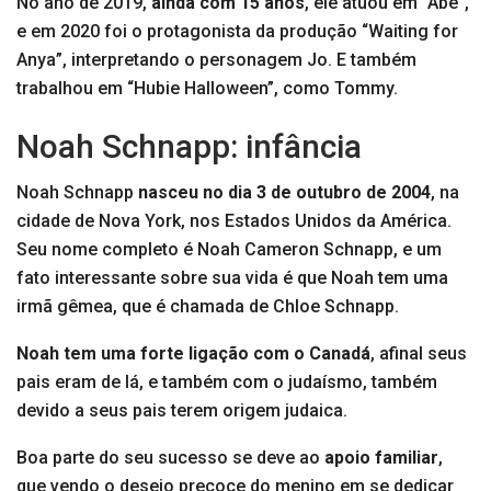
No ano de 2019,
ainda com 15 anos
, ele atuou em “Abe”,
e em 2020 foi o protagonista da produção “Waiting for
Anya”, interpretando o personagem Jo. E também
trabalhou em “Hubie Halloween”, como Tommy.
Noah Schnapp: infância
Noah Schnapp
nasceu no dia 3 de outubro de 2004
, na
cidade de Nova York, nos Estados Unidos da América.
Seu nome completo é Noah Cameron Schnapp, e um
fato interessante sobre sua vida é que Noah tem uma
irmã gêmea, que é chamada de Chloe Schnapp.
Noah tem uma forte ligação com o Canadá
, afinal seus
pais eram de lá, e também com o judaísmo, também
devido a seus pais terem origem judaica.
Boa parte do seu sucesso se deve ao
apoio familiar
,
que vendo o desejo precoce do menino em se dedicar