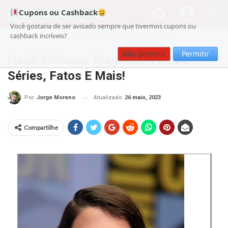
Cupons ou Cashback
Você gostaria de ser avisado sempre que tivermos cupons ou
cashback incríveis?
Cupom
noticias
Entretenimento
Personalidades
Não permitir
Permitir
Noah Schnapp: Biografia, Filmes,
Séries, Fatos E Mais!
Atualizado
26 maio, 2023
Por
Jorge Moreno
Compartilhe