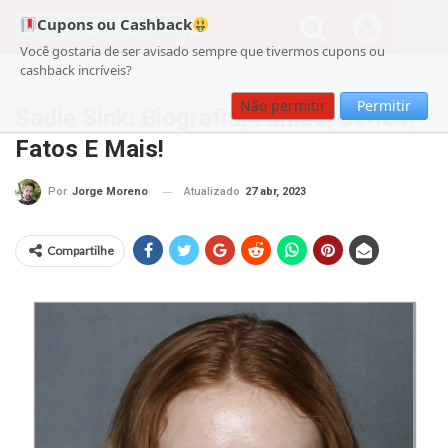
Cupons ou Cashback
Você gostaria de ser avisado sempre que tivermos cupons ou
cashback incríveis?
Cupom
noticias
Entretenimento
Personalidades
Não permitir
Permitir
Sadie Sink: Biografia, Filmes, Séries,
Fatos E Mais!
Atualizado
27 abr, 2023
Por
Jorge Moreno
Compartilhe