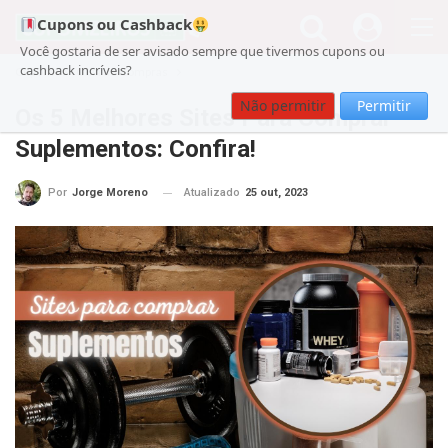
Cupons ou Cashback
Você gostaria de ser avisado sempre que tivermos cupons ou
cashback incríveis?
Cupom
Guia de Compras
Não permitir
Permitir
Os 5 Melhores Sites Para Comprar
Suplementos: Confira!
Atualizado
25 out, 2023
Por
Jorge Moreno