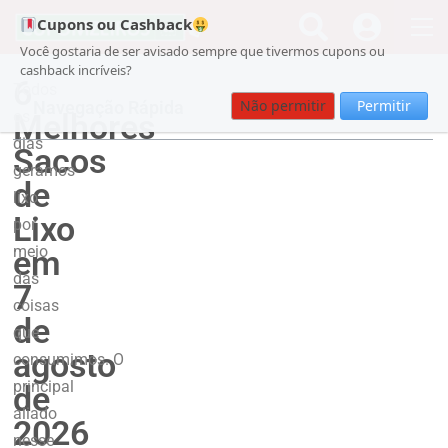
Cupons ou Cashback
Você gostaria de ser avisado sempre que tivermos cupons ou
cashback incríveis?
6
Todos
Não permitir
Permitir
Navegação Rápida
Melhores
os
dias
Sacos
geramos
de
lixo
Lixo
por
meio
em
das
7
coisas
de
que
agosto
consumimos.
O
principal
de
aliado
2026
nesse