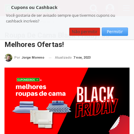
Cupons ou Cashback
Você gostaria de ser avisado sempre que tivermos cupons ou
cashback incríveis?
Cupom
Guia de Compras
Não permitir
Permitir
Roupa De Cama Black Friday: 05
Melhores Ofertas!
Atualizado
7 nov, 2023
Por
Jorge Moreno