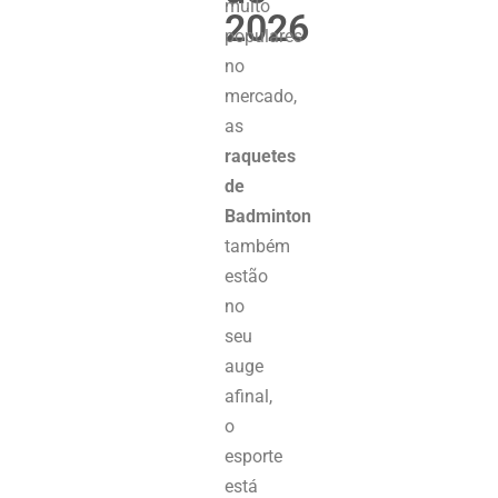
muito
2026
populares
no
mercado,
as
raquetes
de
Badminton
também
estão
no
seu
auge
afinal,
o
esporte
está