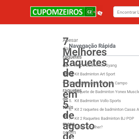
7
Apesar
Navegação Rápida
Melhores
das
raquetes
Raquetes
de
Kit De Badminton Syang
de
tênis
Kit Badminton Art Sport
Badminton
e
Kit badminton Pista de Campo
raquetes
em
Raquete de Badminton Yonex Muscl
de
5
Kit Badminton Vollo Sports
tênis
Kit 2 raquetes de badminton Casas 
de
de
Kit 2 Raquetes Badminton BJ POP
agosto
mesa
Como escolher?
serem
de