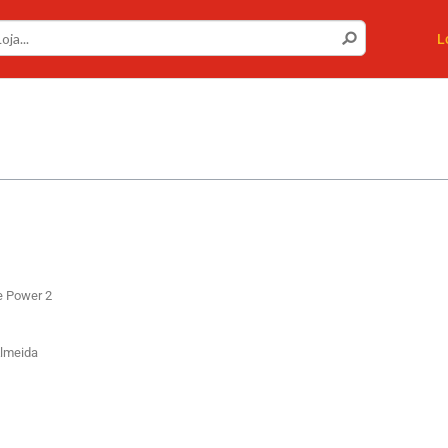
L
e Power 2
Almeida