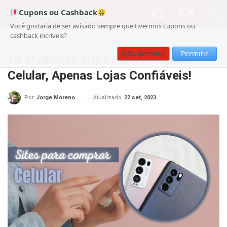
Cupons ou Cashback
Você gostaria de ser avisado sempre que tivermos cupons ou
cashback incríveis?
Cupom
Guia de Compras
Não permitir
Permitir
10 Melhores Sites Para Comprar
Celular, Apenas Lojas Confiáveis!
Atualizado
22 set, 2023
Por
Jorge Moreno