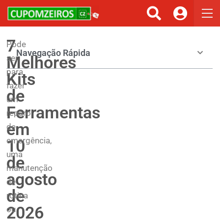
7
Pode
Navegação Rápida
Melhores
ser
para
Kits
fazer
de
um
Ferramentas
reparo
em
de
emergência,
10
uma
de
manutenção
agosto
de
de
rotina
2026
ou