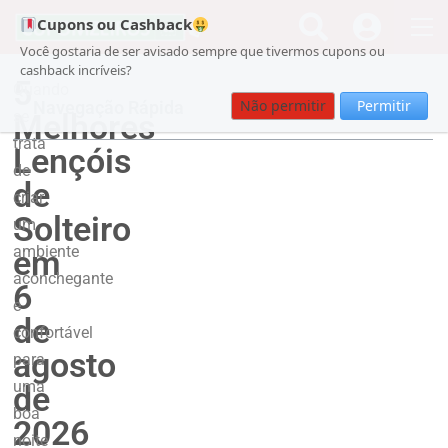
Cupons ou Cashback
Você gostaria de ser avisado sempre que tivermos cupons ou
cashback incríveis?
5
Quando
Não permitir
Permitir
Navegação Rápida
Melhores
se
trata
Lençóis
de
de
criar
Solteiro
um
ambiente
em
aconchegante
6
e
de
confortável
agosto
para
uma
de
boa
2026
noite