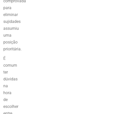
comprovada
para
eliminar
sujidades
assumiu
uma
posição
prioritária.
É
comum
ter
dúvidas
na
hora
de
escolher
entre