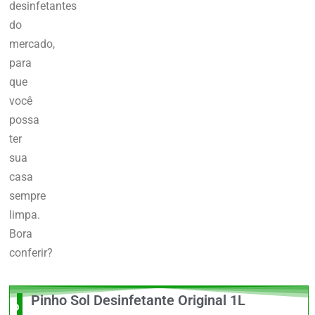
desinfetantes
do
mercado,
para
que
você
possa
ter
sua
casa
sempre
limpa.
Bora
conferir?
Pinho Sol Desinfetante Original 1L
O Melhor