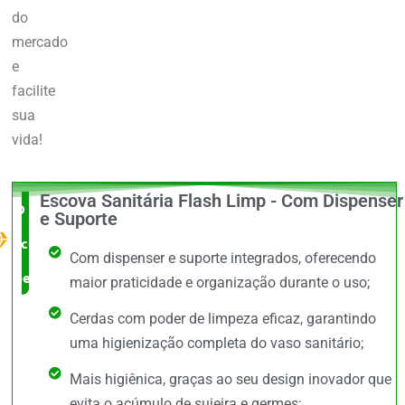
do
mercado
e
facilite
sua
vida!
Escova Sanitária Flash Limp - Com Dispenser
O Melhor
e Suporte
custo x
Com dispenser e suporte integrados, oferecendo
benefício
maior praticidade e organização durante o uso;
Cerdas com poder de limpeza eficaz, garantindo
uma higienização completa do vaso sanitário;
Mais higiênica, graças ao seu design inovador que
evita o acúmulo de sujeira e germes;