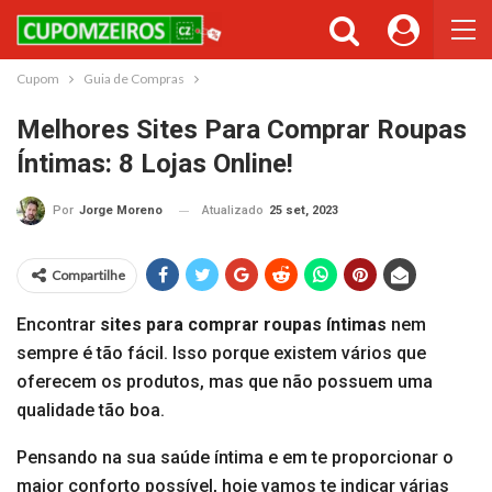
Cupons ou Cashback
Você gostaria de ser avisado sempre que tivermos cupons ou
cashback incríveis?
Cupom
Guia de Compras
Não permitir
Permitir
Melhores Sites Para Comprar Roupas
Íntimas: 8 Lojas Online!
Atualizado
25 set, 2023
Por
Jorge Moreno
Compartilhe
Encontrar
sites para comprar roupas íntimas
nem
sempre é tão fácil. Isso porque existem vários que
oferecem os produtos, mas que não possuem uma
qualidade tão boa.
Pensando na sua saúde íntima e em te proporcionar o
maior conforto possível, hoje vamos te indicar várias