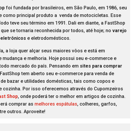
op
foi fundada por brasileiros, em São Paulo, em 1986, seu
ve como principal produto a venda de motocicletas. Esse
íodo teve seu término em 1991. Dali em diante, a FastShop
que se tornaria reconhecida por todos, até hoje; no
varejo
oeletrônicos
e eletrodomésticos.
a, a loja quer alçar seus maiores vôos e está em
e mudança e melhoria. Hoje possui seu e-commerce e
 todo mercado do país. Pensando em
sites para comprar
a FastShop tem aberto seu e-commerce para venda de
de bazar e utilidades domésticas, tais como copos e
de cozinha. Por isso oferecemos através do Cupomzeiros
ast Shop
, onde poderá ter o melhor em artigos de cozinha.
erá comprar as
melhores espátulas
, colheres, garfos,
tre outros. Aproveite!