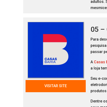
adultos. 
mesmice 
05 –
Para des
pesquisa
passar p
A
Casas B
a loja te
Seu e-co
eletrodom
VISITAR SITE
produtos
Dentre o