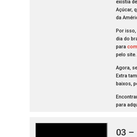
existia d
Açúcar, q
da Améri
Por isso,
dia do br
para
com
pelo site
Agora, s
Extra ta
baixos, p
Encontra
para adq
03 –