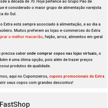
esde a década de 70. Hoje pertence ao Grupo Pão de
ue é considerado o maior grupo de alimentação varejista
ca do Sul.
 o Extra está sempre associado à alimentação, e ao dia a
asileiro. Muitos preferem as lojas e-commerces do Extra
prar o melhor macarrão
, feijão, arroz, alimentos em geral
.
e precisa saber
onde comprar copos nas lojas virtuais
, o
mbém é uma ótima opção, pois além de trazer preços
ossui produtos de qualidade.
mos, aqui no Cupomzeiros,
cupons promocionais do Extra
uirir seus copos com grandes descontos!
 FastShop