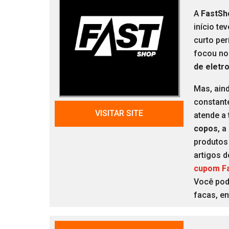
A
FastSh
início te
curto per
focou no 
de eletr
Mas, aind
constant
VISITAR SITE
atende a
copos
, 
produtos 
artigos 
cupom F
Você pod
facas, en