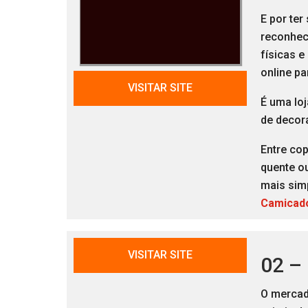
E por ter
reconheci
físicas e
online p
VISITAR SITE
É uma lo
de decor
Entre co
quente ou
mais simp
Camicad
VISITAR SITE
02 – 
O merca