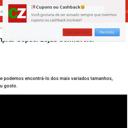
Cupons ou Cashback
L
Você gostaria de ser avisado sempre que tivermos
cupons ou cashback incríveis?
rar Copos: Lojas Confiáveis!
Não permitir
Permitir
prar Copos: Lojas Confiáveis!
, e podemos encontrá-lo dos mais variados tamanhos,
u gosto.