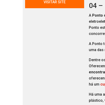
VISITAR SITE
04 –
A
Ponto
é
eletroele
Ponto est
concorre
A Ponto 
uma das m
Dentre os
Oferecend
encontra
oferecen
há um
cu
Há uma a
plástico,