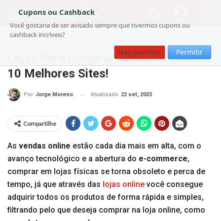
Cupons ou Cashback
Você gostaria de ser avisado sempre que tivermos cupons ou
cashback incríveis?
Cupom
Guia de Compras
Não permitir
Permitir
Lojas Para Comprar Coletes Online:
10 Melhores Sites!
Atualizado
22 set, 2023
Por
Jorge Moreno
Compartilhe
As
vendas online
estão cada dia mais em alta, com o
avanço tecnológico e a abertura do
e-commerce
,
comprar em lojas físicas se torna obsoleto e perca de
tempo, já que através das
lojas online
você consegue
adquirir todos os produtos de forma rápida e simples,
filtrando pelo que deseja comprar na loja online, como