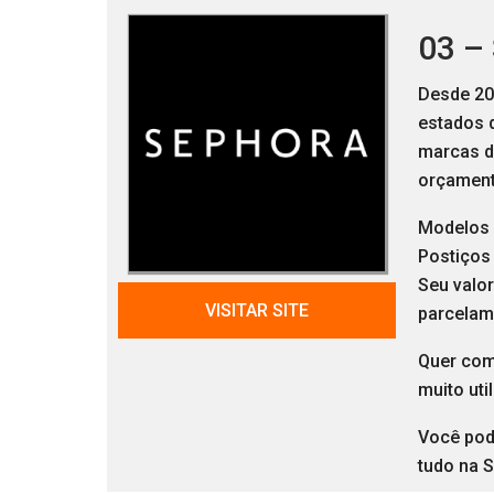
03 –
Desde 2
estados d
marcas d
orçament
Modelos
Postiços
Seu valor
VISITAR SITE
parcelam
Quer com
muito uti
Você po
tudo na 