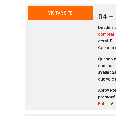
VISITAR SITE
04 –
Desde a 
comprar
geral. É 
Caetano 
Quando o 
são mais
avaliados
que vale 
Aproveite
promoção
Bahia
. Ai