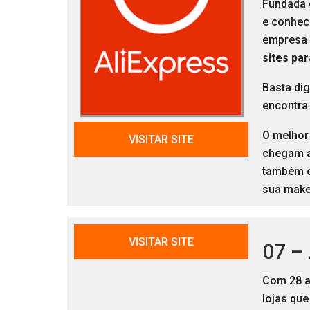
Fundada 
e conhec
empresa 
sites par
Basta dig
encontra
O melhor 
VISITAR SITE
chegam 
também 
sua make
VISITAR SITE
07 –
Com 28 a
lojas que