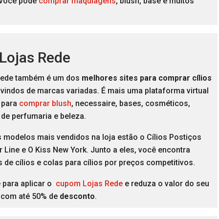
 você pode
comprar maquiagens
, blush, base e muitos
 Lojas Rede
Rede também é um dos
melhores sites para comprar cílios
vindos de marcas variadas. É mais uma plataforma virtual
l para
comprar blush
, necessaire, bases, cosméticos,
 de perfumaria e beleza.
 modelos mais vendidos na loja estão o Cílios Postiços
ir Line e O Kiss New York. Junto a eles, você encontra
de cílios e colas para cílios por preços competitivos.
 para aplicar o
cupom Lojas Rede
e reduza o valor do seu
, com até 50% de
desconto
.