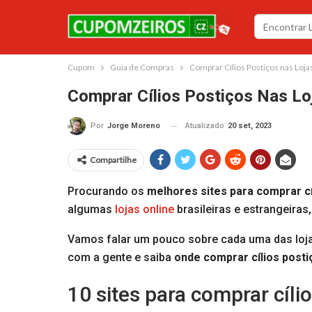
Cupom
Guia de Compras
Comprar Cílios Postiços nas Lojas
Comprar Cílios Postiços Nas Loj
Atualizado
20 set, 2023
Por
Jorge Moreno
Compartilhe
Procurando os
melhores sites para comprar cí
algumas
lojas online
brasileiras e estrangeira
Vamos falar um pouco sobre cada uma das lojas
com a gente e saiba
onde comprar cílios post
10 sites para comprar cíli