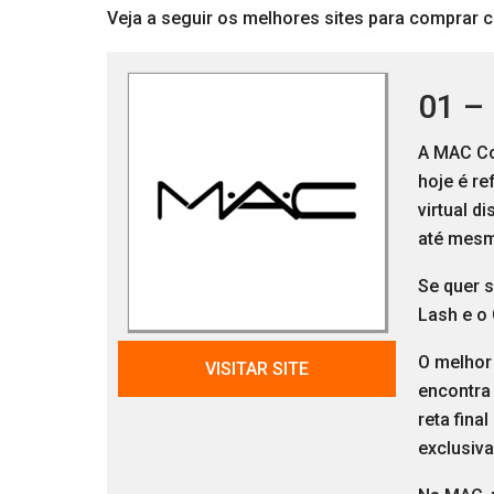
Veja a seguir os melhores sites para comprar cí
01 –
A MAC Co
hoje é r
virtual d
até mesm
Se quer 
Lash e o 
O melhor
VISITAR SITE
encontra
reta fina
exclusiv