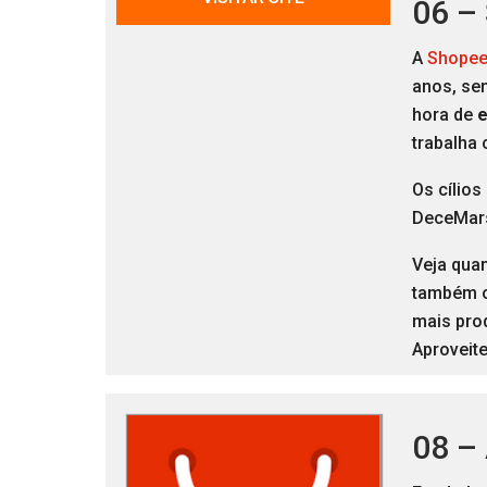
06 –
A
Shopee 
anos, sen
hora de
trabalha
Os cílio
DeceMars
Veja quan
também 
mais prod
Aproveite
08 –