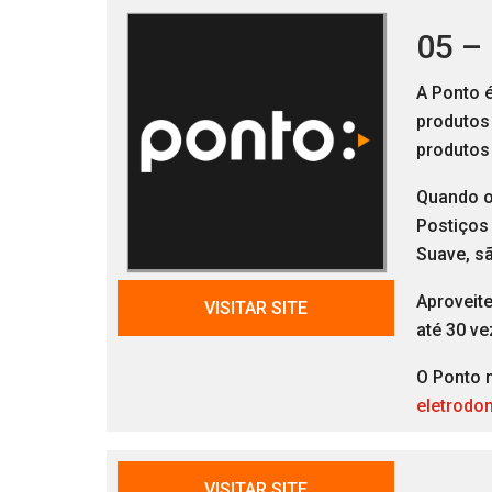
05 –
A Ponto é
produtos
produtos
Quando o 
Postiços 
Suave, s
Aproveit
VISITAR SITE
até 30 ve
O Ponto 
eletrodo
VISITAR SITE