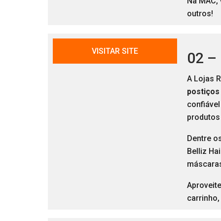
Na MAC,
outros!
VISITAR SITE
02 –
A Lojas 
postiços
confiáve
produtos
Dentre os
Belliz Ha
máscaras 
Aproveite
carrinho