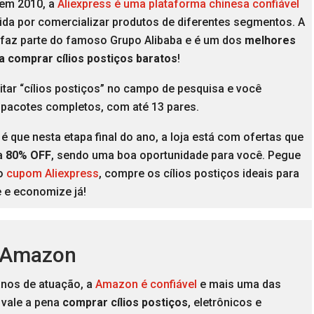
em 2010, a
Aliexpress é uma plataforma chinesa confiável
ida por comercializar produtos de diferentes segmentos. A
faz parte do famoso Grupo Alibaba e é um dos
melhores
a comprar cílios postiços
baratos
!
itar “cílios postiços” no campo de pesquisa e você
 pacotes completos, com até 13 pares.
é que nesta etapa final do ano, a loja está com ofertas que
a
80% OFF
, sendo uma boa oportunidade para você. Pegue
o
cupom Aliexpress
, compre os cílios postiços ideais para
 e economize já!
 Amazon
nos de atuação, a
Amazon é confiável
e mais uma das
 vale a pena
comprar cílios postiços
, eletrônicos e