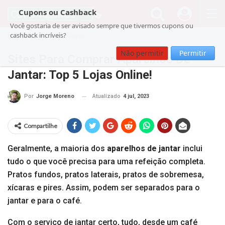
Cupons ou Cashback
Você gostaria de ser avisado sempre que tivermos cupons ou
cashback incríveis?
Cupom
Guia de Compras
Não permitir
Permitir
Sites Para Comprar Aparelhos De
Jantar: Top 5 Lojas Online!
Atualizado
4 jul, 2023
Por
Jorge Moreno
Compartilhe
Geralmente, a maioria dos
aparelhos de jantar
inclui
tudo o que você precisa para uma refeição completa.
Pratos fundos, pratos laterais, pratos de sobremesa,
xícaras e pires. Assim, podem ser separados para o
jantar e para o café.
Com o serviço de jantar certo, tudo, desde um café