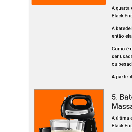
A quarta 
Black Fri
A batede
então el
Como é um
ser usad
ou pesad
A partir 
5. Ba
Mass
A última 
Black Fr