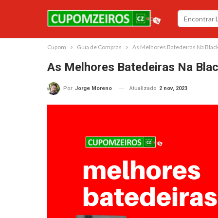
Cupom
Guia de Compras
As Melhores Batedeiras Na Black
As Melhores Batedeiras Na Blac
Atualizado
2 nov, 2023
Por
Jorge Moreno