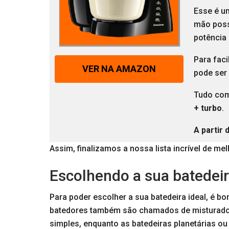
Esse é um
mão possu
potência
Para faci
VER NA AMAZON
pode ser 
Tudo com
+ turbo
.
A partir 
Assim, finalizamos a nossa lista incrível de mel
Escolhendo a sua batedei
Para poder escolher a sua batedeira ideal, é b
batedores também são chamados de misturado
simples, enquanto as batedeiras planetárias ou