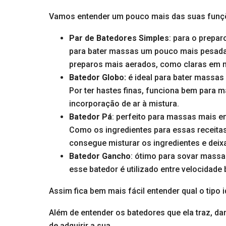
Vamos entender um pouco mais das suas funç
Par de Batedores Simples
: para o prepa
para bater massas um pouco mais pesadas
preparos mais aerados, como claras em 
Batedor Globo:
é ideal para bater massas 
Por ter hastes finas, funciona bem para 
incorporação de ar à mistura.
Batedor Pá
: perfeito para massas mais e
Como os ingredientes para essas receita
consegue misturar os ingredientes e deix
Batedor Gancho
: ótimo para sovar mass
esse batedor é utilizado entre velocidade 
Assim fica bem mais fácil entender qual o tipo i
Além de entender os batedores que ela traz, da
de adquirir a sua.