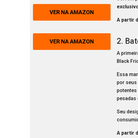
exclusiv
VER NA AMAZON
A partir 
2. Bat
VER NA AMAZON
A primeir
Black Fri
Essa mar
por seus
potentes
pesadas 
Seu desig
consumid
A partir 