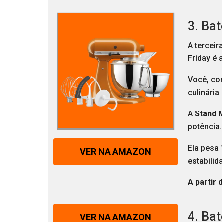
3. Ba
A terceir
Friday é
Você, co
culinári
A
Stand M
potência.
Ela pesa 
VER NA AMAZON
estabili
A partir 
4. Ba
VER NA AMAZON