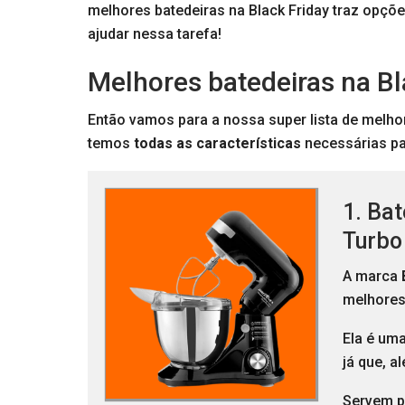
melhores batedeiras na Black Friday traz opções
ajudar nessa tarefa!
Melhores batedeiras na Bl
Então vamos para a nossa super lista de melhor
temos
todas as características
necessárias par
1. Bat
Turbo
A marca
melhores 
Ela é um
já que, a
Servem p