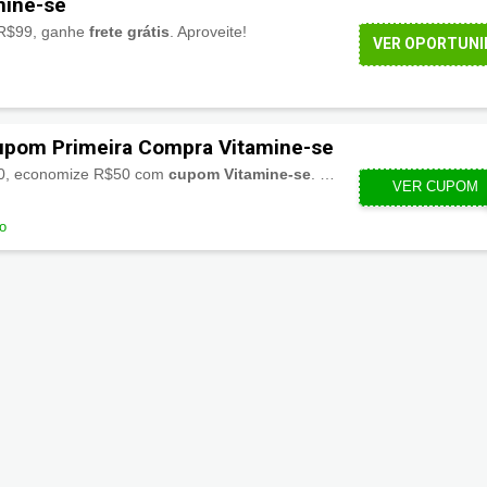
mine-se
 R$99, ganhe
frete grátis
. Aproveite!
VER OPORTUNI
pom Primeira Compra Vitamine-se
50, economize R$50 com
cupom Vitamine-se
. Neste link!
VER CUPOM
50P
do