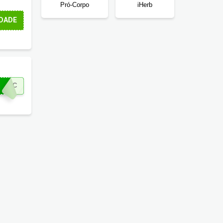
Pró-Corpo
iHerb
DADE
RAVC