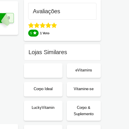
Avaliações
DO10
5
1 Voto
Lojas Similares
eVitamins
Corpo Ideal
Vitamine-se
LuckyVitamin
Corpo &
Suplemento