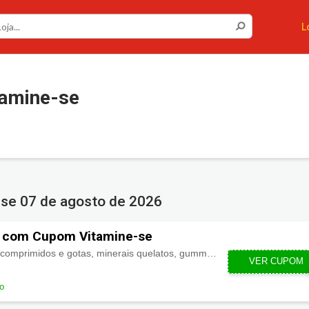
L
amine-se
-se
07 de agosto de 2026
 com Cupom Vitamine-se
Vitaminas em cápsulas, comprimidos e gotas, minerais quelatos, gummies e muito mais, com descontos de 20% extra com
VER CUPOM
VER
do