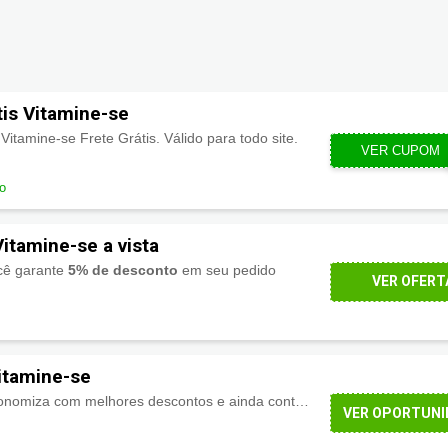
is Vitamine-se
amine-se Frete Grátis. Válido para todo site.
VER CUPOM
FRET
do
itamine-se a vista
cê garante
5% de desconto
em seu pedido
VER OFERT
itamine-se
Na Vitamine-se você economiza com melhores descontos e ainda conta com a facilidade de parcelar seu pedido em até
VER OPORTUNI