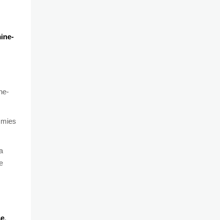
ine-
ne-
mmies
a
e
se
.