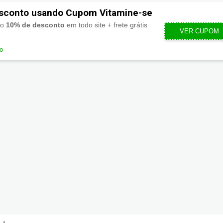
sconto usando Cupom Vitamine-se
mo
10% de desconto
em todo site + frete grátis
VER CUPOM
BEMVIN
do