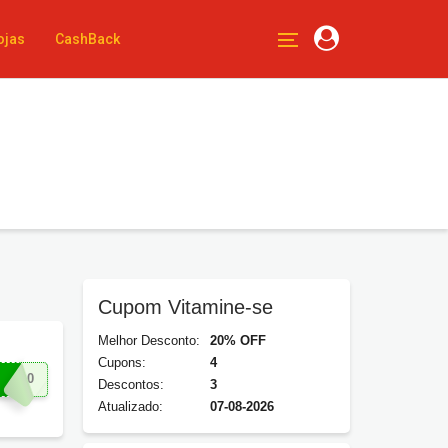
ojas
CashBack
Cupom Vitamine-se
Melhor Desconto:
20% OFF
Cupons:
4
código promocional Vitamine-se
.
AO20
Descontos:
3
Atualizado:
07-08-2026