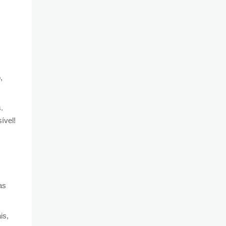
,
.
ível!
as
is,