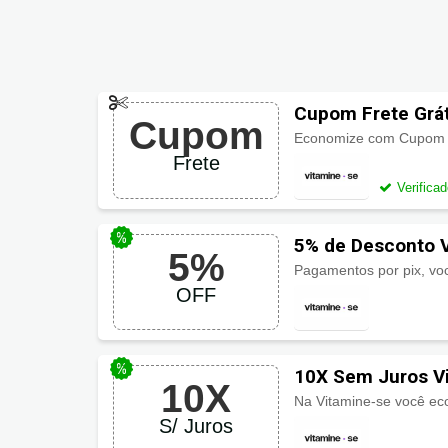
Cupom Frete Grát
Cupom
Economize com Cupom Vit
Frete
Verifica
5% de Desconto V
5%
Pagamentos por pix, vo
OFF
10X Sem Juros V
10X
S/ Juros