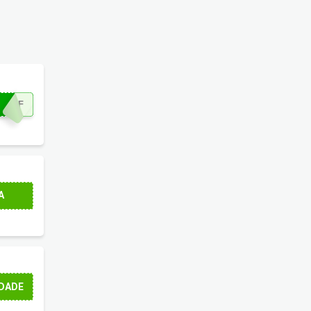
EOFF
A
10 vezes sem juros
.
DADE