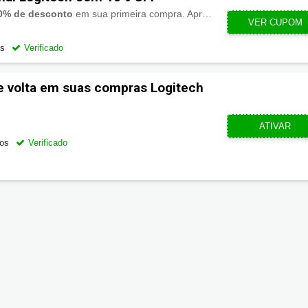
0% de desconto
em sua primeira compra. Aproveite!
VER CUPOM
LOGIST
os
Verificado
e volta em suas compras Logitech
CUPOMZE
ATIVAR
os
Verificado