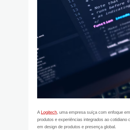
A
Logitech
, uma empresa suíça com enfoque em i
produtos e experiências integrados ao cotidiano
em design de produtos e presença global.