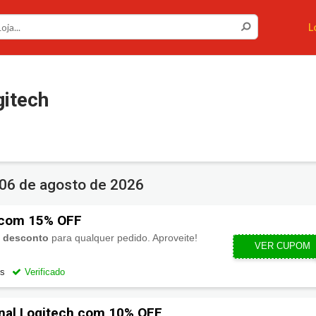
Cupons ou Cashback
Você gostaria de ser avisado sempre que tivermos
L
cupons ou cashback incríveis?
Não permitir
Permitir
itech
06 de agosto de 2026
 com 15% OFF
 desconto
para qualquer pedido. Aproveite!
MYSPACE1
VER CUPOM
os
Verificado
nal Logitech com 10% OFF