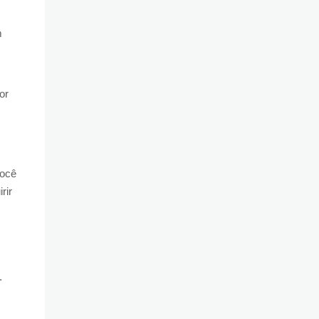
m
or
você
rir
.