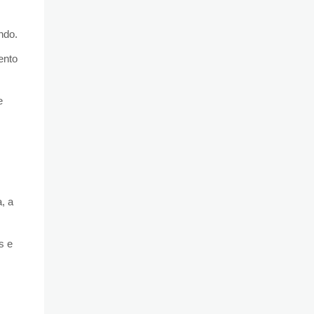
ndo.
ento
e
, a
s e