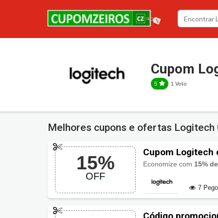
Cupom Log
5
1 Voto
Melhores cupons e ofertas Logitech
Cupom Logitech
15%
Economize com
15% de
OFF
7 Peg
Código promocio