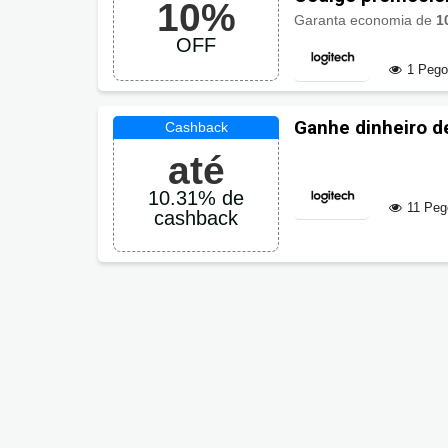
10%
Garanta economia de
1
OFF
1 Peg
Ganhe dinheiro d
até
10.31% de
11 Peg
cashback