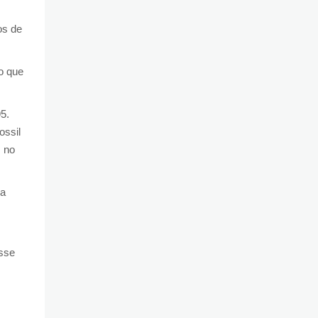
os de
o que
5.
ossil
m no
ia
sse