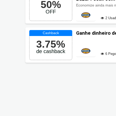
50%
Economize ainda mais n
OFF
2 Usa
Ganhe dinheiro d
3.75%
de cashback
6 Peg