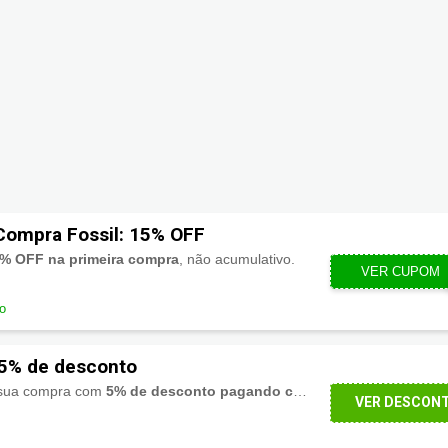
Compra Fossil: 15% OFF
% OFF na primeira compra
, não acumulativo.
VER CUPOM
BEMVIN
do
 5% de desconto
e sua compra com
5% de desconto pagando com PIX
.
VER DESCON