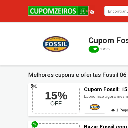
Cupom Fos
5
1 Voto
Melhores cupons e ofertas Fossil
06
Cupom Fossil: 1
15%
Economize agora mes
OFF
1 Peg
Bazar Fossil com