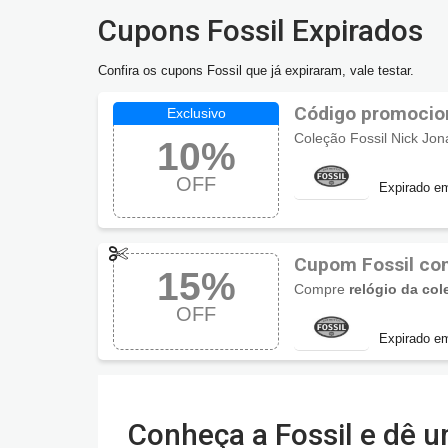
Cupons Fossil Expirados
Confira os cupons Fossil que já expiraram, vale testar.
Código promocio
Coleção Fossil Nick Jo
10%
OFF
Expirado e
Cupom Fossil co
15%
Nate
Compre
relógio da co
OFF
Expirado e
Conheça a Fossil e dê u