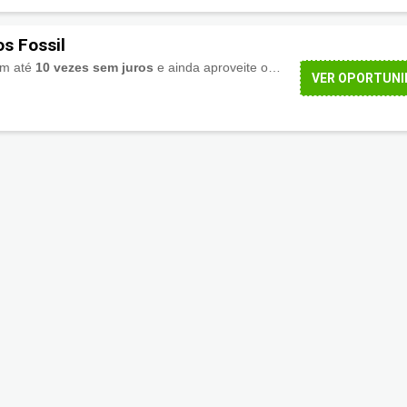
s Fossil
em até
10 vezes sem juros
e ainda aproveite os descontos incríveis.
VER OPORTUNI