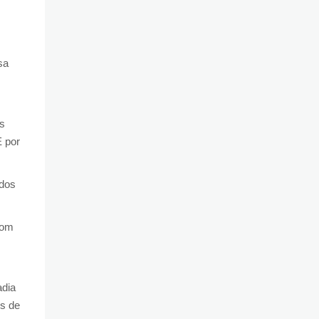
sa
is
E por
 dos
Com
adia
os de