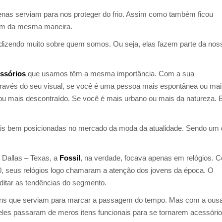
nas serviam para nos proteger do frio. Assim como também ficou
tem da mesma maneira.
dizendo muito sobre quem somos. Ou seja, elas fazem parte da nos
ssórios
que usamos têm a mesma importância. Com a sua
através do seu visual, se você é uma pessoa mais espontânea ou ma
u mais descontraído. Se você é mais urbano ou mais da natureza. 
ais bem posicionadas no mercado da moda da atualidade. Sendo um
 Dallas – Texas, a
Fossil
, na verdade, focava apenas em relógios. 
50, seus relógios logo chamaram a atenção dos jovens da época. O
ditar as tendências do segmento.
ns que serviam para marcar a passagem do tempo. Mas com a ous
, eles passaram de meros itens funcionais para se tornarem acessóri