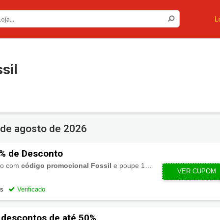
L
sil
 de agosto de 2026
5% de Desconto
mo com
código promocional Fossil
e poupe 15% de desconto.
VER CUPOM
BEMVIN
os
Verificado
 descontos de até 50%