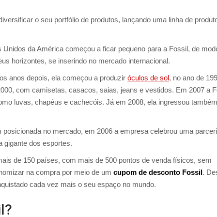
rsificar o seu portfólio de produtos, lançando uma linha de produt
s Unidos da América começou a ficar pequeno para a Fossil, de mod
us horizontes, se inserindo no mercado internacional.
s anos depois, ela começou a produzir
óculos de sol
, no ano de 199
2000, com camisetas, casacos, saias, jeans e vestidos. Em 2007 a F
 como luvas, chapéus e cachecóis. Já em 2008, ela ingressou també
m posicionada no mercado, em 2006 a empresa celebrou uma parcer
a gigante dos esportes.
mais de 150 países, com mais de 500 pontos de venda físicos, sem
economizar na compra por meio de um
cupom de desconto Fossil
. De
nquistado cada vez mais o seu espaço no mundo.
l?