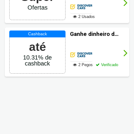
70% OFF
Ofertas
2 Usados
Ganhe dinheiro de
volta em suas
até
compras
DiscoverCars
10.31% de
cashback
2 Pegos
Verificado