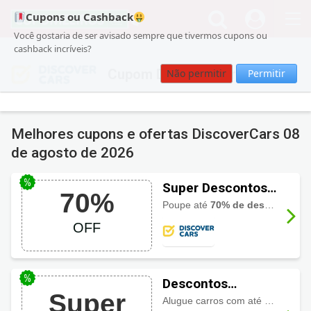
Cupons ou Cashback
Você gostaria de ser avisado sempre que tivermos cupons ou
cashback incríveis?
Cupom DiscoverCars
Não permitir
Permitir
Melhores cupons e ofertas DiscoverCars
08
de agosto de 2026
Super Descontos
70%
DiscoverCars até
Poupe até
70% de desconto
em 
70% OFF
OFF
Descontos
Super
DiscoverCars até
Alugue carros com até
70% de d