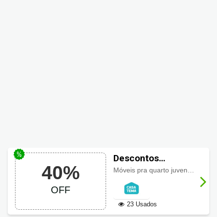
Descontos
40%
CasaTema até 40%
Móveis pra quarto juvenil com descontos de até 40%, aproveite!
em Quarto Juvenil
OFF
23 Usados