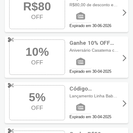
R$80
com R$80 OFF
R$80,00 de desconto em seleção exclusiva Cabecasa para compras acima de R$2.000
OFF
Expirado em 30-06-2026
Ganhe 10% OFF
10%
usando cupom
Aniversário Casatema com 10% de desconto. Aproveite!
CasaTema
OFF
Expirado em 30-04-2025
Código
5%
promocional
Lançamento Linha Baby CasaTema com 5% de desconto
CasaTema com 5%
OFF
OFF
Expirado em 30-04-2025