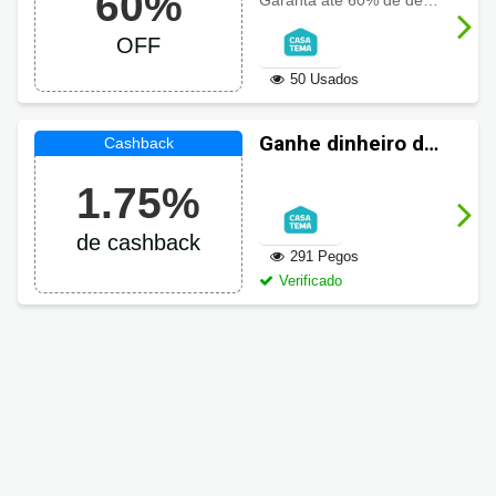
60%
Garanta até 60% de desconto em móveis selecionados. Neste link!
em Móveis
OFF
50 Usados
Ganhe dinheiro de
volta em suas
1.75%
compras
CasaTema
de cashback
291 Pegos
Verificado