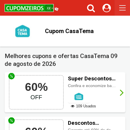
Cupom CasaTema
Melhores cupons e ofertas CasaTema
09
de agosto de 2026
Super Descontos
60%
CasaTema até 60%
Confira e economize bastante com até 60% de desconto em todo site!
OFF
109 Usados
Descontos
CasaTema até 60%