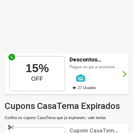
Descontos
15%
CasaTema até 15%
Pague no pix e economize com até 15% de desconto.
OFF
27 Usados
Cupons CasaTema Expirados
Confira os cupons CasaTema que já expiraram, vale testar.
Cupom CasaTema