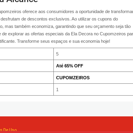
upomzeiros oferece aos consumidores a oportunidade de transforma
 desfrutam de descontos exclusivos. Ao utilizar os cupons do
o, mas também economiza, garantindo que seu orçamento seja tão
 de explorar as ofertas especiais da Ela Decora no Cupomzeiros pa
tificante. Transforme seus espaços e sua economia hoje!
5
Até 65% OFF
CUPOMZEIROS
1
s De Uso