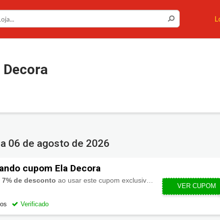
L
 Decora
ra
06 de agosto de 2026
ando cupom Ela Decora
m
7% de desconto
ao usar este cupom exclusivo, aqui com Cupomzeiros em seu carrinho de compra!
CUPOMZE
VER CUPOM
gos
Verificado