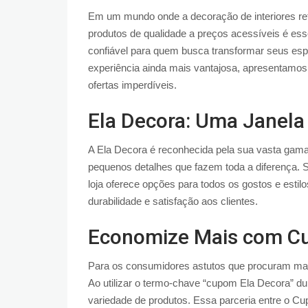
Em um mundo onde a decoração de interiores refl
produtos de qualidade a preços acessíveis é es
confiável para quem busca transformar seus esp
experiência ainda mais vantajosa, apresentamos
ofertas imperdíveis.
Ela Decora: Uma Janela 
A Ela Decora é reconhecida pela sua vasta gama
pequenos detalhes que fazem toda a diferença. Se
loja oferece opções para todos os gostos e estil
durabilidade e satisfação aos clientes.
Economize Mais com Cu
Para os consumidores astutos que procuram ma
Ao utilizar o termo-chave “cupom Ela Decora” d
variedade de produtos. Essa parceria entre o C