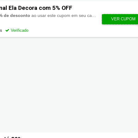
nal Ela Decora com 5% OFF
% de desconto
ao usar este cupom em seu carrinho de compra.
VER CUPOM
GA
os
Verificado