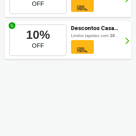
tapetes e
OFF
passadeiras
Descontos Casa
10%
Meva Decor com
Lindos tapetes com
10% de desconto
10% em tapetes
OFF