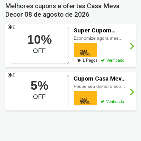
Melhores cupons e ofertas Casa Meva
Decor
08 de agosto de 2026
Super Cupom
10%
Casa Meva Decor
Economize agora mesmo
10% de
com 10% OFF
OFF
1 Pegos
Verificado
Cupom Casa Meva
5%
Decor com 5% OFF
Poupe seu dinheiro economizando
OFF
Verificado