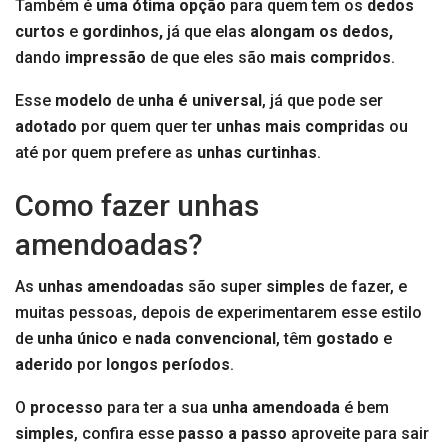
Também é
uma ótima opção
para quem tem os
dedos
curtos
e
gordinhos,
já que elas
alongam os dedos,
dando
impressão
de que eles são
mais compridos
.
Esse
modelo
de
unha é universal
, já que pode ser
adotado
por quem quer ter
unhas mais comprida
s ou
até por quem prefere as
unhas
curtinhas
.
Como fazer unhas
amendoadas?
As
unhas amendoadas
são super
simples
de fazer, e
muitas pessoas, depois de experimentarem esse estilo
de
unha único
e
nada convencional
, têm
gostado
e
aderido
por
longos períodos
.
O
processo
para ter a sua
unha amendoada
é bem
simples
, confira esse
passo a passo
aproveite para sair