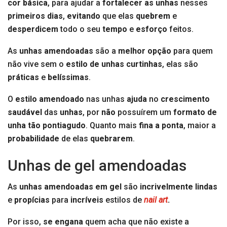
cor básica
, para ajudar
a
fortalecer as unhas
nesses
primeiros dias
,
evitando
que elas
quebrem
e
desperdicem
todo o seu
tempo
e
esforço
feitos.
As
unhas amendoadas
são a
melhor opção
para quem
não vive sem o
estilo de unhas curtinhas
, elas são
práticas
e
belíssimas
.
O
estilo amendoado
nas unhas
ajuda
no
crescimento
saudável
das
unhas
, por
não
possuírem um
formato de
unha tão pontiagudo
. Quanto mais
fina a ponta
, maior a
probabilidade
de elas
quebrarem
.
Unhas de gel amendoadas
As
unhas amendoadas em gel
são
incrivelmente
lindas
e
propícias
para
incríveis
estilos de
nail art
.
Por isso,
se engana
quem acha que não existe a