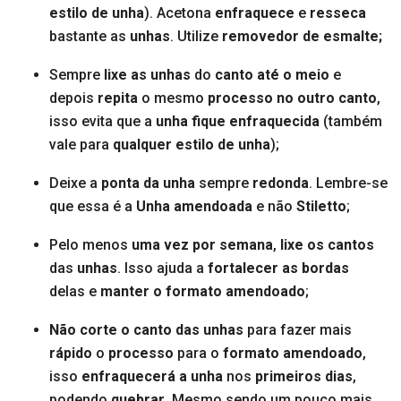
estilo de unha
). Acetona
enfraquece
e
resseca
bastante as
unhas
. Utilize
removedor de esmalte;
Sempre
lixe as unhas
do
canto até o meio
e
depois
repita
o mesmo
processo no outro canto
,
isso evita que a
unha fique enfraquecida
(também
vale para
qualquer estilo de unha
);
Deixe a
ponta da unha
sempre
redonda
. Lembre-se
que essa é a
Unha amendoada
e não
Stiletto
;
Pelo menos
uma vez por semana
,
lixe os cantos
das
unhas
. Isso ajuda a
fortalecer as bordas
delas e
manter o formato amendoado
;
Não corte o canto das unhas
para fazer mais
rápido
o
processo
para o
formato amendoado
,
isso
enfraquecerá a unha
nos
primeiros dias
,
podendo
quebrar
. Mesmo sendo um pouco mais