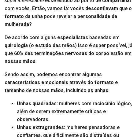
super interessante
esse estudo ao ponto de
compartilhar
com vocês. Então, vamos lá: vocês
desconfiavam
que o
formato da unha
pode revelar a
personalidade da
mulherada?
De acordo com alguns
especialistas
baseadas em
quirologia
(o
estudo das mãos
) isso é super possível, já
que
60% das terminações nervosas
do
corpo
estão em
nossas mãos
.
Sendo assim, podemos encontrar algumas
características
emocionais
através do
formato
e
tamanho
de nossas
mãos
, incluindo as
unhas
.
Unhas quadradas:
mulheres com raciocínio lógico,
além de serem extremamente críticas e
observadoras.
Unhas extragrandes:
mulheres pensadoras e
confiantes, que dificilmente são distraídas ou