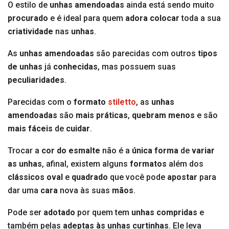
O estilo de
unhas amendoadas
ainda está sendo muito
procurado
e é ideal para quem
adora
colocar
toda a sua
criatividade
nas
unhas
.
As
unhas amendoadas
são parecidas com outros
tipos
de unhas
já
conhecidas
, mas possuem suas
peculiaridades
.
Parecidas com o
formato
stiletto
, as
unhas
amendoadas
são
mais práticas
,
quebram menos
e são
mais fáceis
de
cuidar
.
Trocar a
cor do esmalte
não é a
única forma
de
variar
as unhas
, afinal, existem alguns
formatos
além dos
clássicos
oval
e
quadrado
que você pode
apostar
para
dar uma
cara
nova às suas
mãos
.
Pode ser
adotado
por quem tem
unhas
compridas
e
também pelas
adeptas às unhas curtinhas
. Ele leva