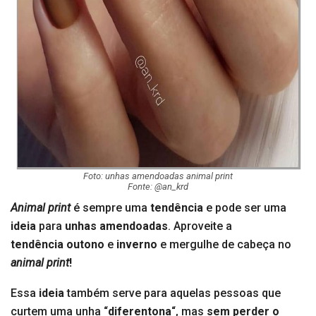
Foto: unhas amendoadas animal print
Fonte: @an_krd
Animal print
é sempre uma
tendência
e pode ser uma
ideia
para
unhas amendoadas
. Aproveite a
tendência
outono
e
inverno
e mergulhe de cabeça no
animal print
!
Essa
ideia
também serve para aquelas pessoas que
curtem uma unha “
diferentona
“, mas
sem
perder o