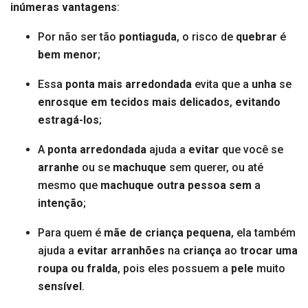
inúmeras vantagens
:
Por não ser tão
pontiaguda
, o risco de
quebrar
é
bem menor
;
Essa
ponta mais arredondada
evita que a
unha
se
enrosque em tecidos mais delicados
,
evitando
estragá-los
;
A
ponta arredondada
ajuda a
evitar
que você se
arranhe
ou se
machuque
sem querer, ou até
mesmo que
machuque
outra pessoa
sem
a
intenção
;
Para quem é
mãe de criança pequena
, ela também
ajuda a
evitar arranhões
na
criança
ao
trocar uma
roupa ou fralda
, pois eles possuem a
pele
muito
sensível
.