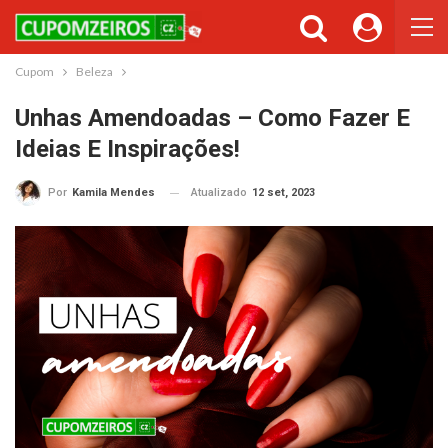
Cupons ou Cashback
Você gostaria de ser avisado sempre que tivermos cupons ou
cashback incríveis?
Cupom
Beleza
Não permitir
Permitir
Unhas Amendoadas – Como Fazer E
Ideias E Inspirações!
Atualizado
12 set, 2023
Por
Kamila Mendes