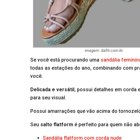
imagem: dafiti.com.br
Se você está procurando uma
sandália feminin
todas as estações do ano, combinando com prat
você.
Delicada e versátil
, possui detalhes em corda 
para seu visual.
Possui amarrações que vão acima do tornozelo,
Seu
salto flatform
é perfeito para quem não ab
Sandália flatform com corda nude