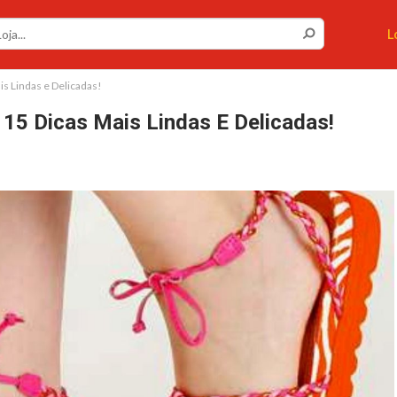
Cupons ou Cashback
Você gostaria de ser avisado sempre que tivermos
L
cupons ou cashback incríveis?
Não permitir
Permitir
is Lindas e Delicadas!
 15 Dicas Mais Lindas E Delicadas!