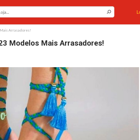
Cupons ou Cashback
L
Você gostaria de ser avisado sempre que tivermos
cupons ou cashback incríveis?
 Mais Arrasadores!
Não permitir
Permitir
23 Modelos Mais Arrasadores!