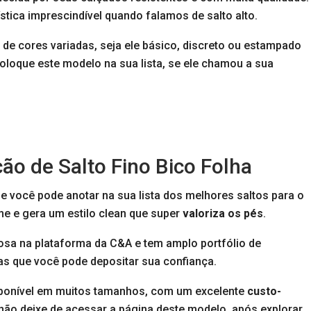
stica imprescindível quando falamos de salto alto.
s
de cores variadas, seja ele básico, discreto ou estampado
coloque este modelo na sua lista, se ele chamou a sua
o de Salto Fino Bico Folha
e você pode anotar na sua lista dos melhores saltos para o
me e gera um estilo clean que super
valoriza os pés
.
mosa na plataforma da C&A e tem amplo portfólio de
as que você pode depositar sua confiança.
ponível em muitos tamanhos, com um excelente
custo-
, não deixe de acessar a página deste modelo, após explorar