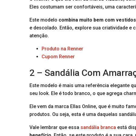
Eles costumam ser confortáveis, uma caracterí
Este modelo
combina muito bem com vestido
e descolado. Então, explore sua criatividade e 
atenção.
Produto na Renner
Cupom Renner
2 – Sandália Com Amarraçã
Este modelo é mais uma referência elegante qu
seu look. Ele é todo branco, o que agrega char
Ele vem da marca Ellas Online, que é muito fa
produtos. Ou seja, esta é uma daquelas sandáli
Vale lembrar que essa
sandália branca
está dis
benefício
. Então, se este produto é a sua cara