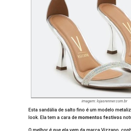
imagem: lojasrenner.com.br
Esta sandália de salto fino é um modelo metali
look. Ela tem a cara de
momentos festivos
not
O melhor é que ela vem da marca Vizzano, conh