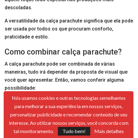
descoladas.
A versatilidade da calça parachute significa que ela pode
ser usada por todos os que procuram conforto,
praticidade e estilo.
Como combinar calça parachute?
A calça parachute pode ser combinada de várias
maneiras, tudo irá depender da proposta de visual que
você quer apresentar. Então, vamos conferir alguma
possibilidade:
Nós usamos cookies e outras tecnologias semelhantes
Casual
: Combine com uma camiseta básica e tênis para
para melhorar a sua experiência em nossos serviços,
um look descontraído e confortável para o dia a dia.
personalizar publicidade e recomendar conteúdo de seu
Ao ar livre
: Combine com uma camisa de manga longa,
interesse. Ao utilizar nossos serviços, você concorda com
de preferência com proteção UV e botas de caminhada
tal monitoramento.
Tudo bem!
Mais detalhes