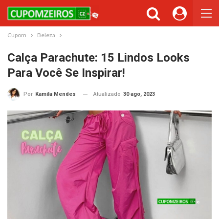
Cupons ou Cashback
Você gostaria de ser avisado sempre que tivermos cupons ou
cashback incríveis?
Cupom
Beleza
Não permitir
Permitir
Calça Parachute: 15 Lindos Looks
Para Você Se Inspirar!
Atualizado
30 ago, 2023
Por
Kamila Mendes