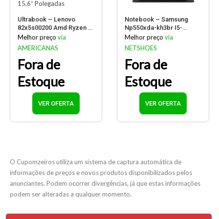
Ultrabook – Lenovo
Notebook – Samsung
82x5s00200 Amd Ryzen 5
Np550xda-kh3br I5-
7520u 2.80ghz 16gb
1135g7 2.40ghz 8gb
Melhor preço
via
Melhor preço
via
256gb Ssd Amd Radeon
512gb Ssd Intel Iris Xe
AMERICANAS
NETSHOES
Graphics Linux Ideapad 1
Graphics Windows 11
Fora de
Fora de
15,6″ Polegadas
Home Book 2 Pro 15,6″
Polegadas
Estoque
Estoque
VER OFERTA
VER OFERTA
O Cupomzeiros utiliza um sistema de captura automática de
informações de preços e novos produtos disponibilizados pelos
anunciantes. Podem ocorrer divergências, já que estas informações
podem ser alteradas a qualquer momento.