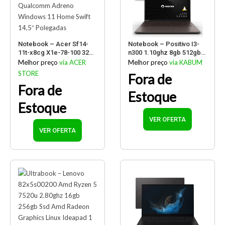
Notebook – Acer Sf14-
Notebook – Positivo I3-
11t-x8cg X1e-78-100 32gb
n300 1.10ghz 8gb 512gb
512gb Ssd Qualcomm
Ssd Intel Uhd Graphics
Melhor preço
via ACER
Melhor preço
via KABUM
Adreno Windows 11
Linux Vision I15 – Lumina
STORE
Fora de
Home Swift 14,5″
Bar 15,6″ Polegadas
Fora de
Polegadas
Estoque
Estoque
VER OFERTA
VER OFERTA