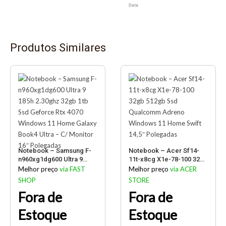
Data
Produtos Similares
Notebook – Samsung F-
Notebook – Acer Sf14-
n960xg1dg600 Ultra 9
11t-x8cg X1e-78-100 32gb
185h 2.30ghz 32gb 1tb
512gb Ssd Qualcomm
Melhor preço
via FAST
Melhor preço
via ACER
Ssd Geforce Rtx 4070
Adreno Windows 11
SHOP
STORE
Windows 11 Home Galaxy
Home Swift 14,5″
Fora de
Fora de
Book4 Ultra – C/ Monitor
Polegadas
16″ Polegadas
Estoque
Estoque