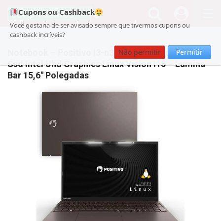
Cupons ou Cashback
Você gostaria de ser avisado sempre que tivermos cupons ou
Notebooks
cashback incríveis?
Notebook – Positivo I3-n300 1.10ghz 8gb 512gb
Não permitir
Permitir
Ssd Intel Uhd Graphics Linux Vision I15 – Lumina
Bar 15,6″ Polegadas