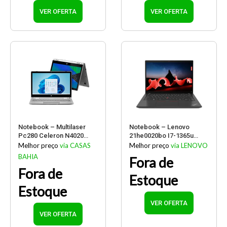
VER OFERTA
VER OFERTA
Notebook – Multilaser
Notebook – Lenovo
Pc280 Celeron N4020
21he0020bo I7-1365u
1.10ghz 4gb 64gb Ssd
3.90ghz 16gb 512gb Ssd
Melhor preço
via CASAS
Melhor preço
via LENOVO
Intel Hd Graphics
Intel Uhd Graphics
BAHIA
Fora de
Windows 11 Home M11w
Windows 11 Pro Thinkpad
Fora de
– C/ Office 11,6″
T14 G4 14″ Polegadas
Estoque
Polegadas
Estoque
VER OFERTA
VER OFERTA