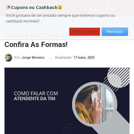
Cupons ou Cashback
Você gostaria de ser avisado sempre que tivermos cupons ou
cashback incríveis?
Cupom
noticias
Tutoriais
Não permitir
Permitir
Como Falar Com Atendente Da Tim?
Confira As Formas!
Atualizado
17 maio, 2023
Por
Jorge Moreno